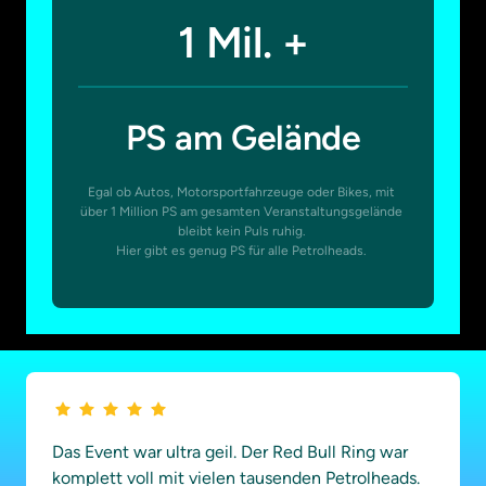
1 
Mil. 
+
PS am Gelände
Egal ob Autos, Motorsportfahrzeuge oder Bikes, mit 
über 1 Million PS am gesamten Veranstaltungsgelände 
bleibt kein Puls ruhig. 

Das Event war ultra geil. Der Red Bull Ring war 
komplett voll mit vielen tausenden Petrolheads. 
