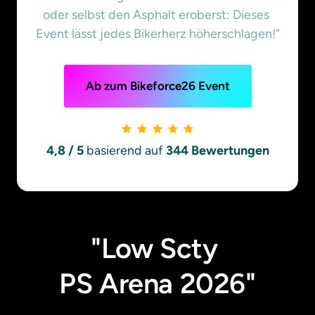
oder selbst den Asphalt eroberst: Dieses 
Event lässt jedes Bikerherz höherschlagen!“
Ab zum Bikeforce26 Event
4,8 / 5 
basierend auf
 344 Bewertungen
"Low Scty 

PS Arena 2026"