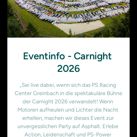
Eventinfo - Carnight 
2026
„Sei live dabei, wenn sich das PS Racing 
Center Greinbach in die spektakuläre Bühne 
der Carnight 2026 verwandelt! Wenn 
Motoren aufheulen und Lichter die Nacht 
erhellen, machen wir dieses Event zur 
unvergesslichen Party auf Asphalt. Erlebe 
Action, Leidenschaft und PS-Power 