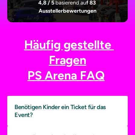
4,8 / 5 
basierend au
f 83 
Ausstellerbewertungen
Häufig gestellte 
Fragen

PS Arena FAQ
Benötigen Kinder ein Ticket für das 
Event? 
Kinder bis zum 12.Lebensjahr haben freien Eintritt. Ist 
das Alter überschritten, wird ein normales 