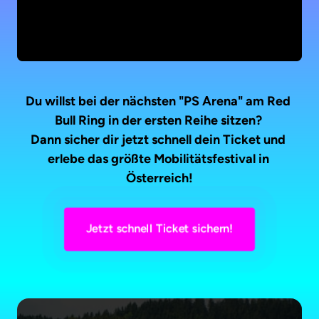
Du willst bei der nächsten "PS Arena" am Red 
Bull Ring in der ersten Reihe sitzen? 

Dann sicher dir jetzt schnell dein Ticket und 
erlebe das größte Mobilitätsfestival in 
Österreich!
Jetzt schnell Ticket sichern!